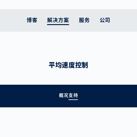
博客
解决方案
服务
公司
人体测量
的立场是什么
客户终身服务
智能移动性
汽车
职业发展
支持
智能物流
医疗保健
当前主题
扫描仪比较
 服务
原则
执行实施
欧洲的道路： 仍是危
锂电池生产
工作在VITRONIC
零部件
电子商务物流面临
药品包装
为土耳其和叙利亚
平均速度控制
险地带
压力
款
运动中的预防
和配送
的承诺
升级服务
动力系统
服务热线
医疗设备
交通执法在减少交通
让跨境货运更高效
更多主题
体育康复
工业
系统维护工作
燃料电池检测
返回材料
拥堵和改善空气质量
为供应链提供更多
用户培训课程
车身
方面的作用
概况
支持
透明度
宜居城市的现代交通
政策