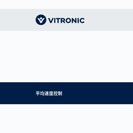
远见卓识｜主页
交通技术
认识VITRONIC
智能
物流
我们
收费系统解决方案
机器视觉的领导者
人体
CEP
指导
智慧城市
形象
竞技
仓储
我们
公众安全
办事处和合作伙伴
竞技
电子
交通执法
联系我们
平均速度控制
展会和活动