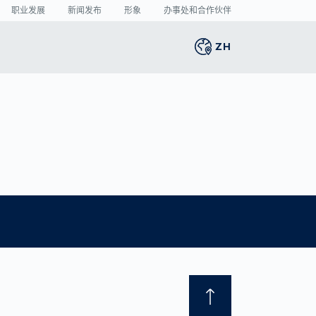
职业发展
新闻发布
形象
办事处和合作伙伴
ZH
Global
english
智能生产
3D 人体扫描
新闻中心
Germany
deutsch
的
捐
将激光焊接的缺陷率
人体测量
新闻发布
Middle East
عربى
降至最低
媒体中心
制造业中的人工智
Austria
deutsch
能： 目前哪些领域潜
的
力最大？
Korea
한국어
VDA 5.3： 光学传感
器的精确要求
Japan
日本
Spain
español