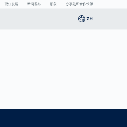
职业发展
新闻发布
形象
办事处和合作伙伴
ZH
Global
english
智能生产
3D 人体扫描
新闻中心
Germany
deutsch
的
捐
将激光焊接的缺陷率
人体测量
新闻发布
Middle East
عربى
降至最低
媒体中心
制造业中的人工智
Austria
deutsch
能： 目前哪些领域潜
的
力最大？
Korea
한국어
VDA 5.3： 光学传感
器的精确要求
Japan
日本
Spain
español