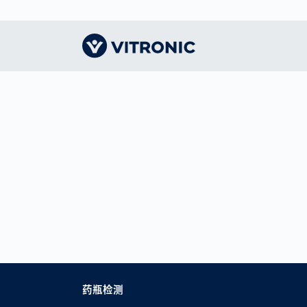
远见卓识｜主页
交通技术
认识VITRONIC
智能
物流
我们
收费系统解决方案
机器视觉的领导者
人体
CEP
指导
智慧城市
形象
竞技
仓储
我们
公众安全
办事处和合作伙伴
竞技
电子
交通执法
联系我们
展会和活动
药瓶检测