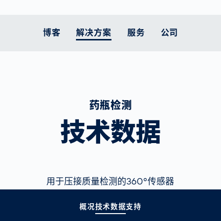
博客
解决方案
服务
公司
人体测量
的立场是什么
客户终身服务
智能移动性
汽车
职业发展
支持
智能物流
医疗保健
当前主题
药瓶检测
扫描仪比较
 服务
原则
执行实施
欧洲的道路： 仍是危
锂电池生产
工作在VITRONIC
零部件
电子商务物流面临
药品包装
为土耳其和叙利亚
险地带
压力
款
运动中的预防
和配送
的承诺
升级服务
动力系统
服务热线
医疗设备
技术数据
交通执法在减少交通
让跨境货运更高效
更多主题
体育康复
工业
系统维护工作
燃料电池检测
返回材料
拥堵和改善空气质量
为供应链提供更多
用户培训课程
车身
方面的作用
透明度
宜居城市的现代交通
政策
用于压接质量检测的360°传感器
概况
技术数据
支持