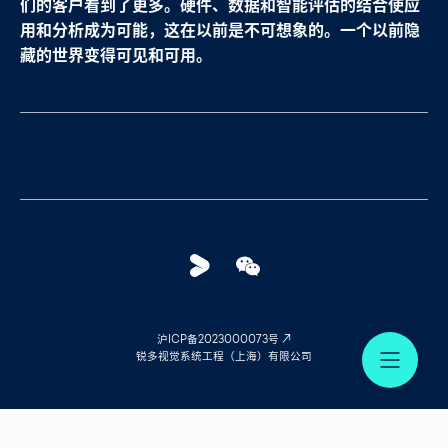
们的客户看到了更多。硬件、数据和智能评估的结合使应
用和分析成为可能，这在以前是不可想象的。一个以前隐
藏的世界变得可见和可用。
Youku
WeChat
沪ICP备2023000073号
Me
锐多视觉系统工程（上海）有限公司