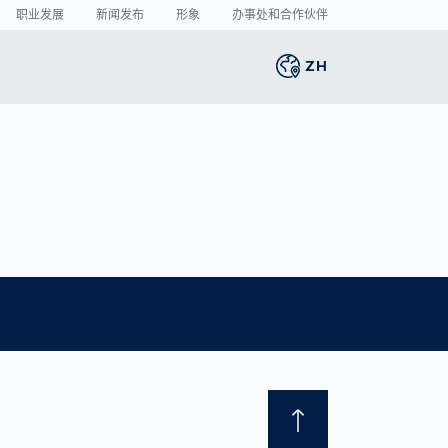
职业发展
新闻发布
形象
办事处和合作伙伴
ZH
Global
english
智能生产
3D 人体扫描
新闻中心
Germany
deutsch
的
捐
将激光焊接的缺陷率
人体测量
新闻发布
Middle East
عربى
降至最低
媒体中心
制造业中的人工智
Austria
deutsch
能： 目前哪些领域潜
的
力最大？
Korea
한국어
VDA 5.3： 光学传感
器的精确要求
Japan
日本
Spain
español