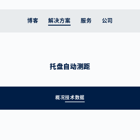
博客
解决方案
服务
公司
人体测量
的立场是什么
客户终身服务
智能移动性
汽车
职业发展
支持
智能物流
医疗保健
当前主题
托盘自动测距
扫描仪比较
 服务
原则
执行实施
欧洲的道路： 仍是危
锂电池生产
工作在VITRONIC
零部件
电子商务物流面临
药品包装
为土耳其和叙利亚
险地带
压力
款
运动中的预防
和配送
的承诺
升级服务
动力系统
服务热线
医疗设备
交通执法在减少交通
让跨境货运更高效
更多主题
体育康复
工业
系统维护工作
燃料电池检测
返回材料
拥堵和改善空气质量
为供应链提供更多
用户培训课程
车身
方面的作用
概况
技术数据
透明度
宜居城市的现代交通
政策