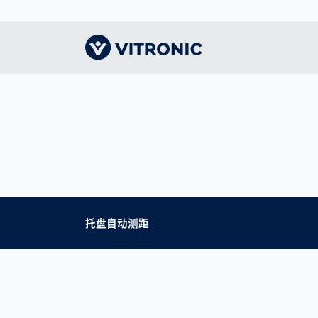
远见卓识｜主页
交通技术
认识VITRONIC
智能
物流
我们
收费系统解决方案
机器视觉的领导者
人体
CEP
指导
智慧城市
形象
竞技
仓储
我们
公众安全
办事处和合作伙伴
竞技
电子
交通执法
联系我们
托盘自动测距
展会和活动