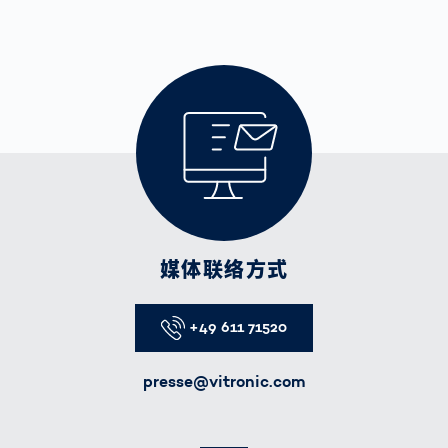
媒体联络方式
Telefon
+49 611 71520
E-Mail
presse@vitronic.com