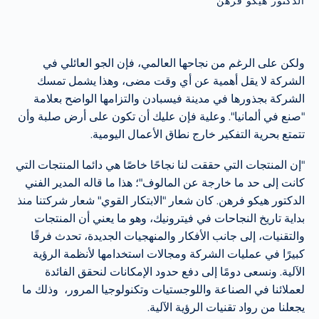
الدكتور هيكو فرهن
ولكن على الرغم من نجاحها العالمي، فإن الجو العائلي في
الشركة لا يقل أهمية عن أي وقت مضى، وهذا يشمل تمسك
الشركة بجذورها في مدينة فيسبادن والتزامها الواضح بعلامة
"صنع في ألمانيا". وعلية فإن عليك أن تكون على أرض صلبة وأن
تتمتع بحرية التفكير خارج نطاق الأعمال اليومية.
"إن المنتجات التي حققت لنا نجاحًا خاصًا هي دائما المنتجات التي
كانت إلى حد ما خارجة عن المالوف"؛ هذا ما قاله المدير الفني
الدكتور هيكو فرهن. كان شعار "الابتكار القوي" شعار شركتنا منذ
بداية تاريخ النجاحات في فيترونيك، وهو ما يعني أن المنتجات
والتقنيات، إلى جانب الأفكار والمنهجيات الجديدة، تحدث فرقًا
كبيرًا في عمليات الشركة ومجالات استخدامها لأنظمة الرؤية
الآلية. ونسعى دومًا إلى دفع حدود الإمكانات لنحقق الفائدة
لعملائنا في الصناعة واللوجستيات وتكنولوجيا المرور، وذلك ما
يجعلنا من رواد تقنيات الرؤية الآلية.