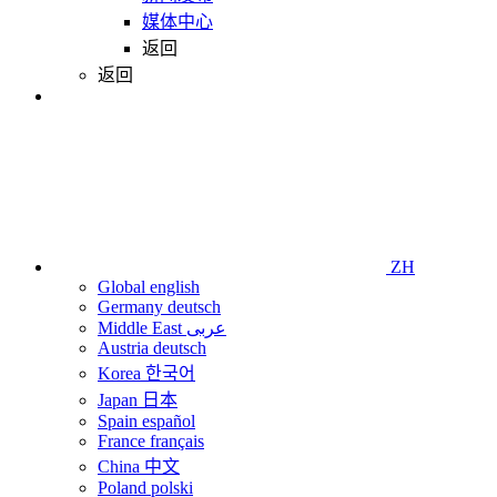
媒体中心
返回
返回
ZH
Global
english
Germany
deutsch
Middle East
عربى
Austria
deutsch
Korea
한국어
Japan
日本
Spain
español
France
français
China
中文
Poland
polski