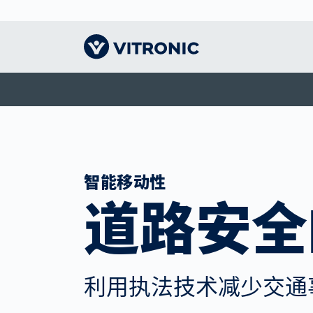
远见卓识｜主页
交通技术
认识VITRONIC
智能
物流
我们
收费系统解决方案
机器视觉的领导者
人体
CEP
指导
智慧城市
形象
竞技
仓储
我们
智能移动性
公众安全
办事处和合作伙伴
竞技
电子
道路安全
交通执法
联系我们
展会和活动
利用执法技术减少交通