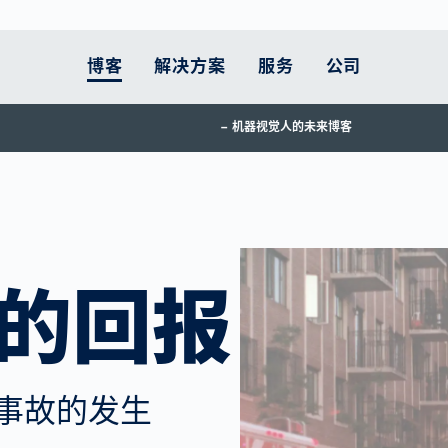
博客
解决方案
服务
公司
机器视觉人的未来博客
人体测量
的立场是什么
客户终身服务
智能移动性
汽车
职业发展
支持
智能物流
医疗保健
当前主题
扫描仪比较
 服务
原则
执行实施
欧洲的道路： 仍是危
锂电池生产
工作在VITRONIC
零部件
电子商务物流面临
药品包装
为土耳其和叙利亚
险地带
压力
款
运动中的预防
和配送
的承诺
升级服务
动力系统
服务热线
医疗设备
交通执法在减少交通
让跨境货运更高效
更多主题
体育康复
工业
系统维护工作
燃料电池检测
返回材料
拥堵和改善空气质量
为供应链提供更多
的回报
用户培训课程
车身
方面的作用
透明度
宜居城市的现代交通
政策
事故的发生