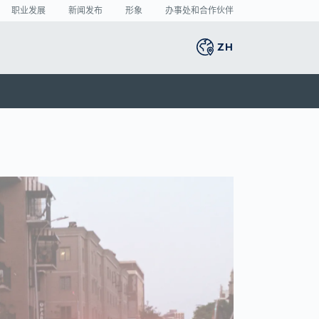
职业发展
新闻发布
形象
办事处和合作伙伴
ZH
Global
english
智能生产
3D 人体扫描
新闻中心
Germany
deutsch
的
捐
将激光焊接的缺陷率
人体测量
新闻发布
Middle East
عربى
降至最低
媒体中心
制造业中的人工智
Austria
deutsch
能： 目前哪些领域潜
的
力最大？
Korea
한국어
VDA 5.3： 光学传感
器的精确要求
Japan
日本
Spain
español