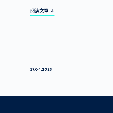
阅读文章
AKTUALISIERT AM:
17.04.2023
Sharing
Link des Artikels kopieren