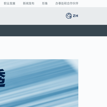
职业发展
新闻发布
形象
办事处和合作伙伴
ZH
Global
english
智能生产
3D 人体扫描
新闻中心
Germany
deutsch
的
捐
将激光焊接的缺陷率
人体测量
新闻发布
Middle East
عربى
降至最低
媒体中心
制造业中的人工智
Austria
deutsch
能： 目前哪些领域潜
的
透
力最大？
Korea
한국어
VDA 5.3： 光学传感
器的精确要求
Japan
日本
Spain
español