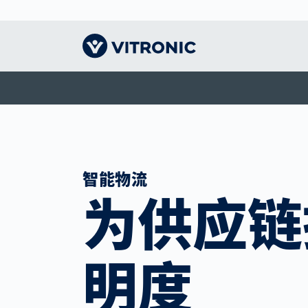
远见卓识｜主页
交通技术
认识VITRONIC
智能
物流
我们
收费系统解决方案
机器视觉的领导者
人体
CEP
指导
智慧城市
形象
竞技
仓储
我们
智能物流
公众安全
办事处和合作伙伴
竞技
电子
为供应链
交通执法
联系我们
展会和活动
明度