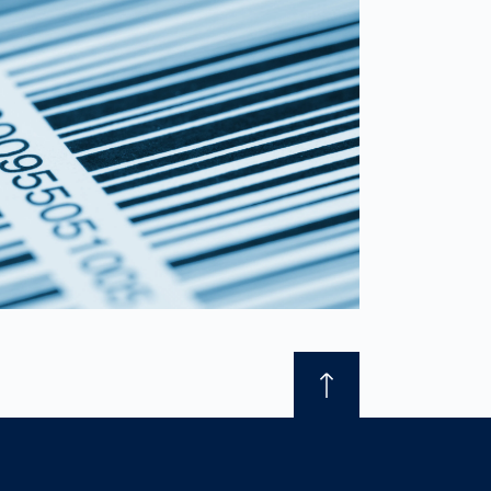
France
français
China
中文
Poland
polski