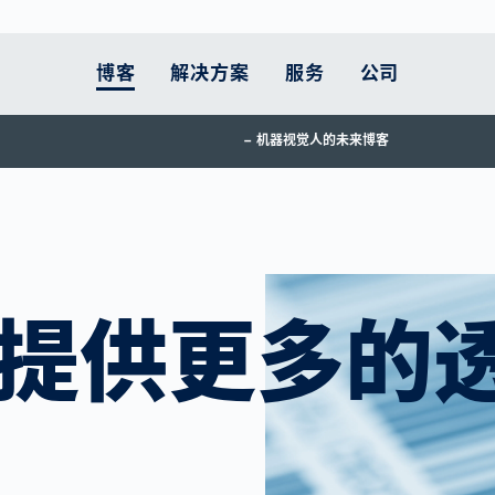
博客
解决方案
服务
公司
机器视觉人的未来博客
人体测量
的立场是什么
客户终身服务
智能移动性
汽车
职业发展
支持
智能物流
医疗保健
当前主题
扫描仪比较
 服务
原则
执行实施
欧洲的道路： 仍是危
锂电池生产
工作在VITRONIC
零部件
电子商务物流面临
药品包装
为土耳其和叙利亚
险地带
压力
款
运动中的预防
和配送
的承诺
升级服务
动力系统
服务热线
医疗设备
交通执法在减少交通
让跨境货运更高效
更多主题
体育康复
工业
系统维护工作
燃料电池检测
返回材料
拥堵和改善空气质量
为供应链提供更多
提供更多的
用户培训课程
车身
方面的作用
透明度
宜居城市的现代交通
政策