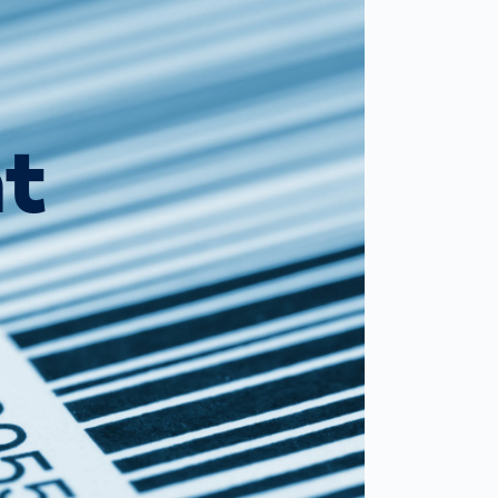
capteurs
optiques
Spain
español
é
é
t
France
français
China
中文
Poland
polski