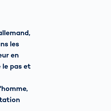
allemand,
ans les
eur en
 le pas et
 l'homme,
ntation