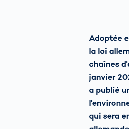
Adoptée e
la loi all
chaînes d
janvier 20
a publié u
l'environn
qui sera e
allemande 