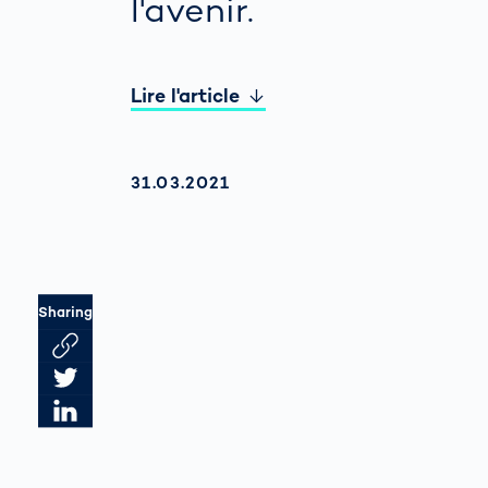
l'avenir.
Lire l'article
AKTUALISIERT AM:
31.03.2021
Sharing
Link des Artikels kopieren
Artikel auf Twitter teilen
Artikel auf LinkedIn teilen