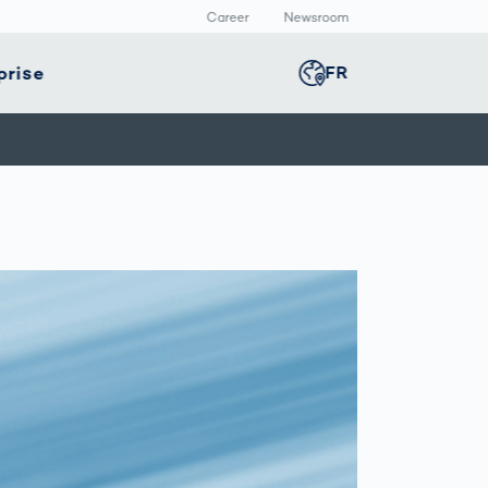
Career
Newsroom
prise
FR
Global
english
té
Smart Production
Presse
Germany
deutsch
e
positifs
Inspection des
Communiqué de
icaux
cordons de
presse
Middle East
عربى
soudure
allage
Médiathèque
avec l’IA
rmaceutique
Comment les
Austria
deutsch
données
deviennent
décisions
Korea
한국어
VDA 5.3 :
Exigences
précises pour les
Japan
日本