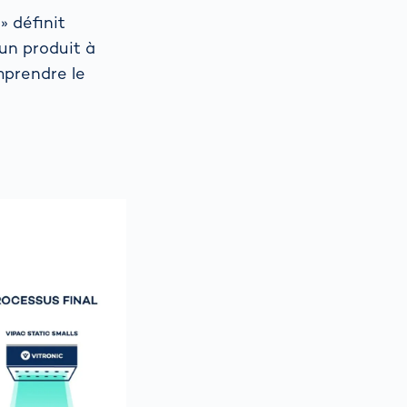
» définit
un produit à
mprendre le