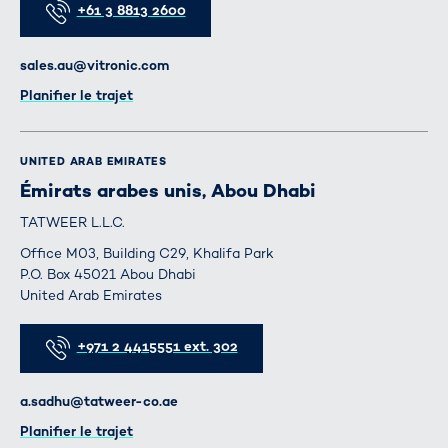
+61 3 8813 2600
E-mail
sales.au@vitronic.com
Itinéraire
Planifier le trajet
UNITED ARAB EMIRATES
Émirats arabes unis, Abou Dhabi
TATWEER L.L.C.
Office M03, Building C29, Khalifa Park
P.O. Box 45021 Abou Dhabi
United Arab Emirates
Téléphone
+971 2 4415551 ext. 302
E-mail
a.sadhu@tatweer-co.ae
Itinéraire
Planifier le trajet