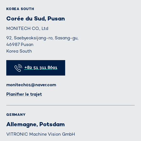
KOREA SOUTH
Corée du Sud, Pusan
MONITECH CO., Ltd
92, Saebyeoksijang-ro, Sasang-gu,
46987 Pusan
Korea South
Téléphone
+82 51 311 8691
E-mail
monitech01@naver.com
Itinéraire
Planifier le trajet
GERMANY
Allemagne, Potsdam
VITRONIC Machine Vision GmbH