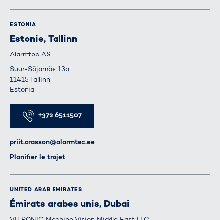
ESTONIA
Estonie, Tallinn
Alarmtec AS
Suur-Sõjamäe 13a
11415 Tallinn
Estonia
Téléphone
+372 6511507
E-mail
priit.orasson@alarmtec.ee
Itinéraire
Planifier le trajet
UNITED ARAB EMIRATES
Émirats arabes unis, Dubai
VITRONIC Machine Vision Middle East LLC