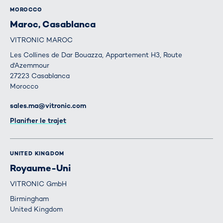
MOROCCO
Maroc, Casablanca
VITRONIC MAROC
Les Collines de Dar Bouazza, Appartement H3, Route
d'Azemmour
27223 Casablanca
Morocco
E-mail
sales.ma@vitronic.com
Itinéraire
Planifier le trajet
UNITED KINGDOM
Royaume-Uni
VITRONIC GmbH
Birmingham
United Kingdom