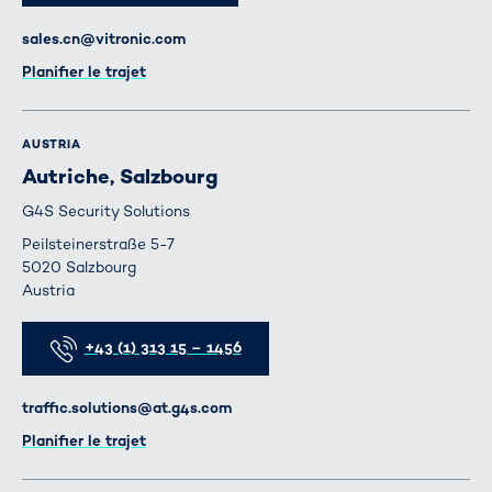
E-mail
sales.cn@vitronic.com
Itinéraire
Planifier le trajet
AUSTRIA
Autriche, Salzbourg
G4S Security Solutions
Peilsteinerstraße 5-7
5020 Salzbourg
Austria
Téléphone
+43 (1) 313 15 – 1456
E-mail
traffic.solutions@at.g4s.com
Itinéraire
Planifier le trajet