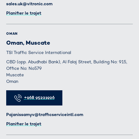
E-mail
sales.uk@vitronic.com
Itinéraire
Planifier le trajet
OMAN
Oman, Muscate
TSI Traffic Service International
CBD (opp. Abudhabi Bank), Al Falaj Street, Building No: 915,
Office No: No579
Muscate
Oman
Téléphone
+968 95221926
E-mail
Pajanissamyv@trafficserviceintl.com
Itinéraire
Planifier le trajet