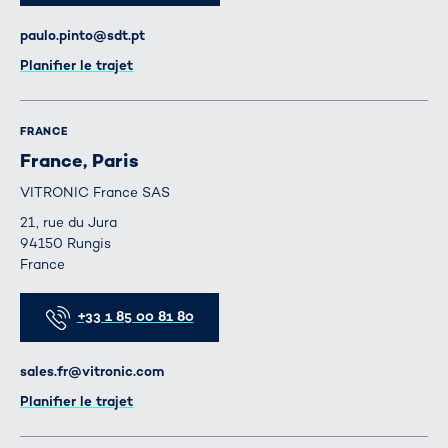
E-mail
paulo.pinto@sdt.pt
Itinéraire
Planifier le trajet
FRANCE
France, Paris
VITRONIC France SAS
21, rue du Jura
94150 Rungis
France
Téléphone
+33 1 85 00 81 80
E-mail
sales.fr@vitronic.com
Itinéraire
Planifier le trajet