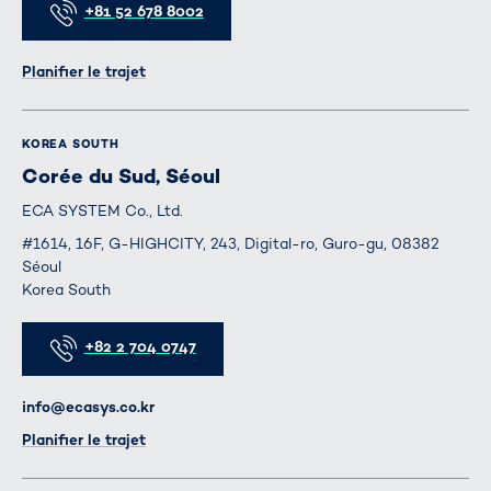
+81 52 678 8002
Itinéraire
Planifier le trajet
KOREA SOUTH
Corée du Sud, Séoul
ECA SYSTEM Co., Ltd.
#1614, 16F, G-HIGHCITY, 243, Digital-ro, Guro-gu, 08382
Séoul
Korea South
Téléphone
+82 2 704 0747
E-mail
info@ecasys.co.kr
Itinéraire
Planifier le trajet