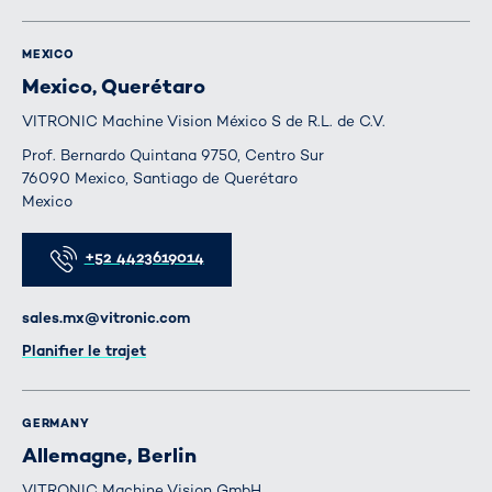
MEXICO
Mexico, Querétaro
VITRONIC Machine Vision México S de R.L. de C.V.
Prof. Bernardo Quintana 9750, Centro Sur
76090 Mexico, Santiago de Querétaro
Mexico
Téléphone
+52 4423619014
E-mail
sales.mx@vitronic.com
Itinéraire
Planifier le trajet
GERMANY
Allemagne, Berlin
VITRONIC Machine Vision GmbH