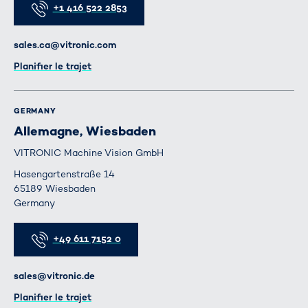
+1 416 522 2853
E-mail
sales.ca@vitronic.com
Itinéraire
Planifier le trajet
GERMANY
Allemagne, Wiesbaden
VITRONIC Machine Vision GmbH
Hasengartenstraße 14
65189 Wiesbaden
Germany
Téléphone
+49 611 7152 0
E-mail
sales@vitronic.de
Itinéraire
Planifier le trajet