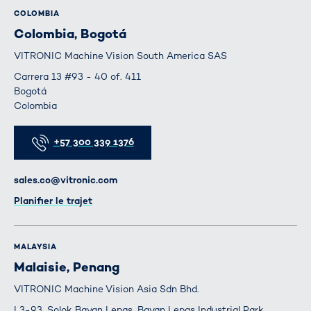
COLOMBIA
Colombia, Bogotá
VITRONIC Machine Vision South America SAS
Carrera 13 #93 - 40 of. 411
Bogotá
Colombia
Téléphone
+57 300 339 1376
E-mail
sales.co@vitronic.com
Itinéraire
Planifier le trajet
MALAYSIA
Malaisie, Penang
VITRONIC Machine Vision Asia Sdn Bhd.
L3-93, Solok Bayan Lepas, Bayan Lepas Industrial Park