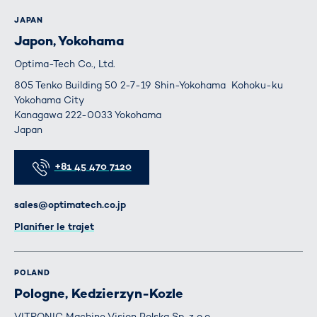
JAPAN
Japon, Yokohama
Optima-Tech Co., Ltd.
805 Tenko Building 50 2-7-19 Shin-Yokohama Kohoku-ku
Yokohama City
Kanagawa 222-0033 Yokohama
Japan
Téléphone
+81 45 470 7120
E-mail
sales@optimatech.co.jp
Itinéraire
Planifier le trajet
POLAND
Pologne, Kedzierzyn-Kozle
VITRONIC Machine Vision Polska Sp. z o.o.