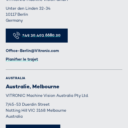
Unter den Linden 32-34
10117 Berlin
Germany
Téléphone
+49 30 403 6680 20
E-mail
Office-Berlin@Vitronic.com
Itinéraire
Planifier le trajet
AUSTRALIA
Australie, Melbourne
VITRONIC Machine Vision Australia Pty Ltd.
7/45-53 Duerdin Street
Notting Hill VIC 3168 Melbourne
Australia
Téléphone