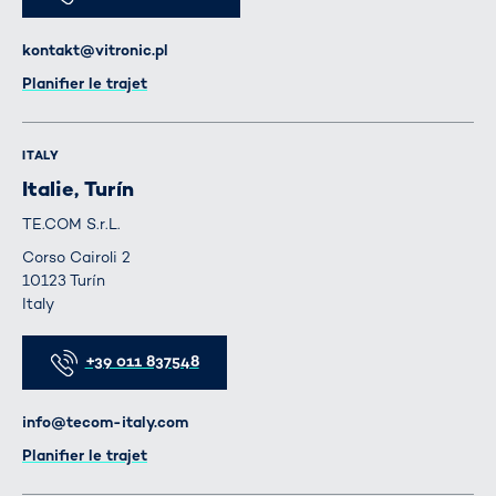
E-mail
kontakt@vitronic.pl
Itinéraire
Planifier le trajet
ITALY
Italie, Turín
TE.COM S.r.L.
Corso Cairoli 2
10123 Turín
Italy
Téléphone
+39 011 837548
E-mail
info@tecom-italy.com
Itinéraire
Planifier le trajet