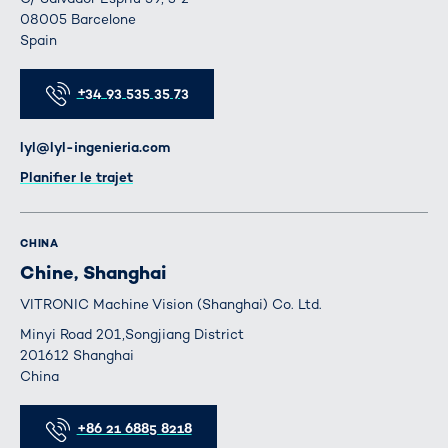
08005 Barcelone
Spain
Téléphone
+34 93 535 35 73
E-mail
lyl@lyl-ingenieria.com
Itinéraire
Planifier le trajet
CHINA
Chine, Shanghai
VITRONIC Machine Vision (Shanghai) Co. Ltd.
Minyi Road 201,Songjiang District
201612 Shanghai
China
Téléphone
+86 21 6885 8218