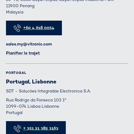
11900 Penang
Malaysia
Téléphone
+60 4 618 0054
E-mail
sales.my@vitronic.com
Itinéraire
Planifier le trajet
PORTUGAL
Portugal, Lisbonne
SDT - Solucóes Integradas Electronica S.A.
Rua Rodrigo da Fonseca 103 1º
1099-074 Lisboa Lisbonne
Portugal
Téléphone
+ 351 21 382 3163