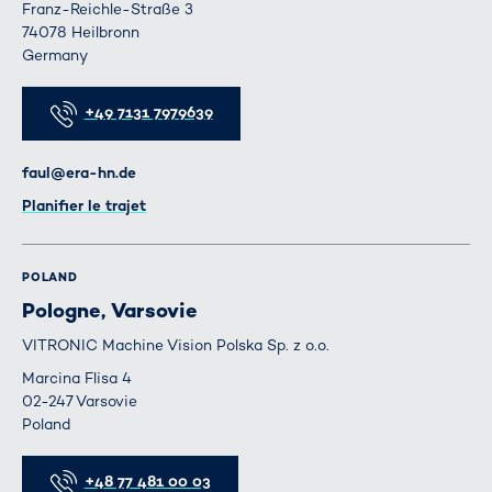
Franz-Reichle-Straße 3
74078 Heilbronn
Germany
Téléphone
+49 7131 7979639
E-mail
faul@era-hn.de
Itinéraire
Planifier le trajet
POLAND
Pologne, Varsovie
VITRONIC Machine Vision Polska Sp. z o.o.
Marcina Flisa 4
02-247 Varsovie
Poland
Téléphone
+48 77 481 00 03