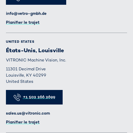
E-mail
info@vetro-gmbh.de
Itinéraire
Planifier le trajet
UNITED STATES
États-Unis, Louisville
VITRONIC Machine Vision, Inc.
11301 Decimal Drive
Louisville, KY 40299
United States
Téléphone
+1 502 266 2699
E-mail
sales.us@vitronic.com
Itinéraire
Planifier le trajet