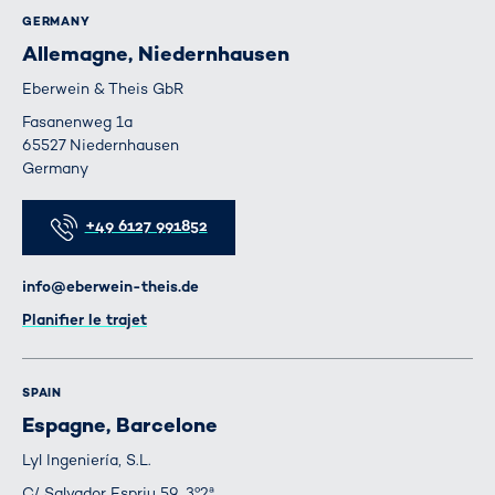
GERMANY
Allemagne, Niedernhausen
Eberwein & Theis GbR
Fasanenweg 1a
65527 Niedernhausen
Germany
Téléphone
+49 6127 991852
E-mail
info@eberwein-theis.de
Itinéraire
Planifier le trajet
SPAIN
Espagne, Barcelone
Lyl Ingeniería, S.L.
C/ Salvador Espriu 59, 3º2ª