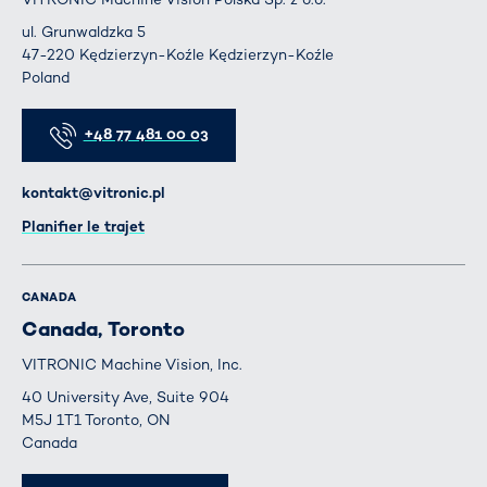
ul. Grunwaldzka 5
47-220 Kędzierzyn-Koźle Kędzierzyn-Koźle
Poland
Téléphone
+48 77 481 00 03
E-mail
kontakt@vitronic.pl
Itinéraire
Planifier le trajet
CANADA
Canada, Toronto
VITRONIC Machine Vision, Inc.
40 University Ave, Suite 904
M5J 1T1 Toronto, ON
Canada
Téléphone