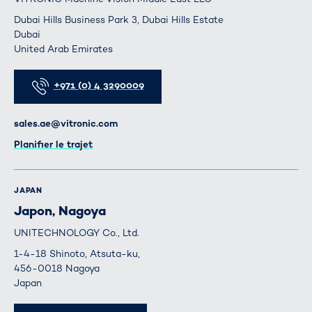
Dubai Hills Business Park 3, Dubai Hills Estate
Dubai
United Arab Emirates
Téléphone
+971 (0) 4 3290009
E-mail
sales.ae@vitronic.com
Itinéraire
Planifier le trajet
JAPAN
Japon, Nagoya
UNITECHNOLOGY Co., Ltd.
1-4-18 Shinoto, Atsuta-ku,
456-0018 Nagoya
Japan
Téléphone