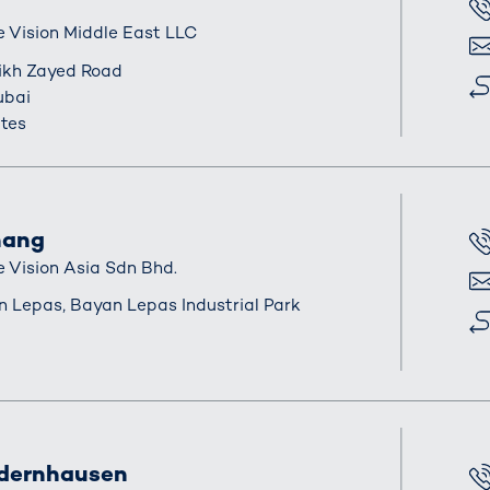
電話
 Vision Middle East LLC
電子
ikh Zayed Road
住所
ubai
tes
nang
電話
Vision Asia Sdn Bhd.
電子
n Lepas, Bayan Lepas Industrial Park
住所
edernhausen
電話