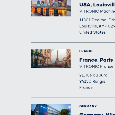
USA, Louisvil
VITRONIC Machine 
11301 Decimal Dri
Louisville, KY 402
United States
FRANCE
France, Paris
VITRONIC France
21, rue du Jura
94150 Rungis
France
GERMANY
Germany, Wi