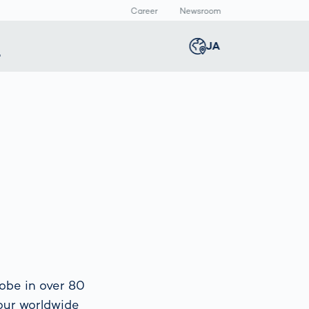
Career
Newsroom
報
JA
Global
english
Smart Logistics
3Dボディスキャン
Newsroom
Germany
deutsch
Logistics in E-
人体計測
Media Center
Commerce under
Press Releases
Middle East
عربى
Pressure
a
Austria
deutsch
y
Korea
한국어
obe in over 80
our worldwide
Japan
日本