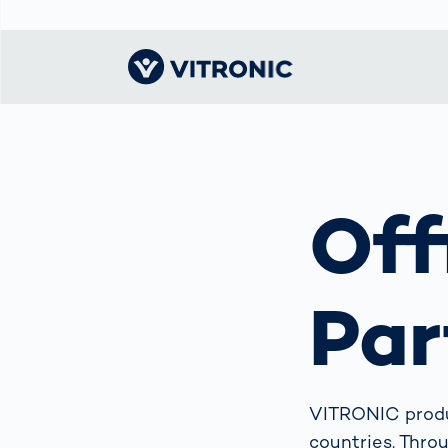
Visionary | Home
Traffic
Get to know
Smar
ロジ
What
Technology
VITRONIC
for
Off
Mobi
CEP 
Enfo
Public Safety
Contacts
Guid
Ware
Acci
Enforcement
Dist
Exhibitions and
Our 
Hots
Smart City
events
電子
Par
Spe
Toll Solutions
Offices and
Enfo
Partners
a Ser
Traffic
Capi
Enforcement
Profile
Purc
the machine
Right
VITRONIC produc
vision people
Prog
countries. Thro