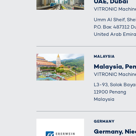
UAE, Dubai
VITRONIC Machine
Umm Al Sheif, She
P.O. Box: 487312 D
United Arab Emira
MALAYSIA
Malaysia, Pe
VITRONIC Machine 
L3-93, Solok Baya
11900 Penang
Malaysia
GERMANY
Germany, Ni