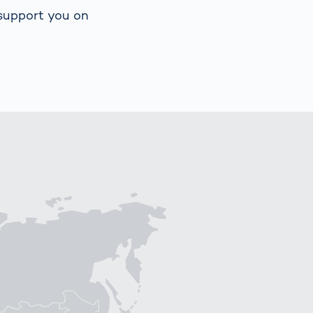
 support you on
Spain
español
France
français
China
中文
Poland
polski