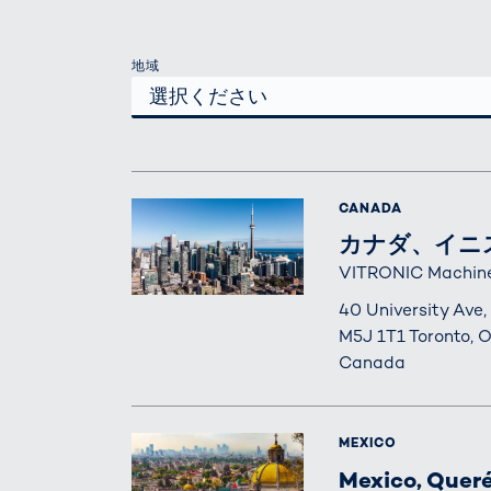
地域
CANADA
カナダ、イニ
VITRONIC Machine 
40 University Ave,
M5J 1T1 Toronto, O
Canada
MEXICO
Mexico, Quer