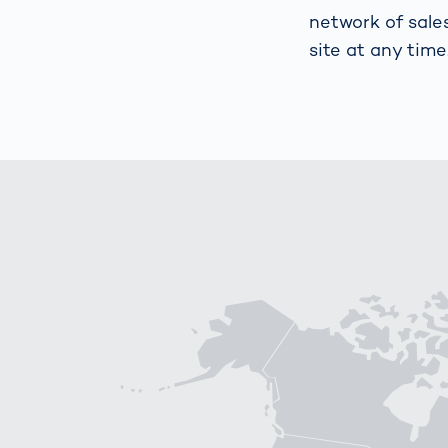
How
network of sale
Traff
site at any time
Enfo
Work
for 
Auth