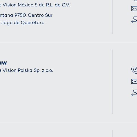
ision México S de R.L. de C.V.
電子
intana 9750, Centro Sur
住所
tiago de Querétaro
saw
ision Polska Sp. z o.o.
電話
電子
住所