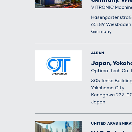
VITRONIC Machin
Hasengartenstraß
65189 Wiesbaden
Germany
JAPAN
Japan, Yoko
Optima-Tech Co., 
805 Tenko Buildi
Yokohama City
Kanagawa 222-00
Japan
UNITED ARAB EMIRA