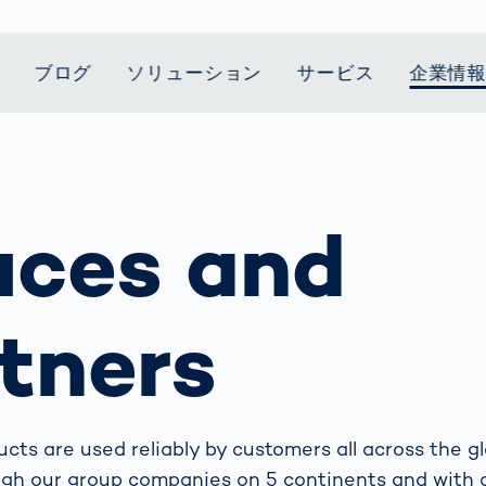
ブログ
ソリューション
サービス
企業情
t Mobility
スティクス
 we stand
Smart Production
自動車業界
Career
Customer
Smart Body
ヘルスケア
Current topics
Lifetime Service
Measurement
ices and
le Speed
Services
Weld Seam
Fuel Cell
Medical Devices
Donation for
rcement for
Inspection
Inspection
Turkey and Syria
ing Principle
Returns
Body Scanner
house and
Pharmaceutical
dent
with AI
Comparison
ribution
Weld Seam
Packaging
Small steps for 
Promise
Service Hotline
pots
How Data
Inspection
safe journey to
Rehabilitation in
業界
Spare Parts
tners
ed
Becomes
school
Competitive
バッテリー生産
rcement as
Decisions
Sports
Creating Mobilit
パワートレイン
vice vs.
AI in
Together
Prevention in
tal
自動車ボディ
manufacturing:
Competitive
Grand Opening
hase: What's
Which are the
Sports
in Mexico
 for Your
ts are used reliably by customers all across the gl
biggest
ram?
Doing good
potentials
ugh our group companies on 5 continents and with 