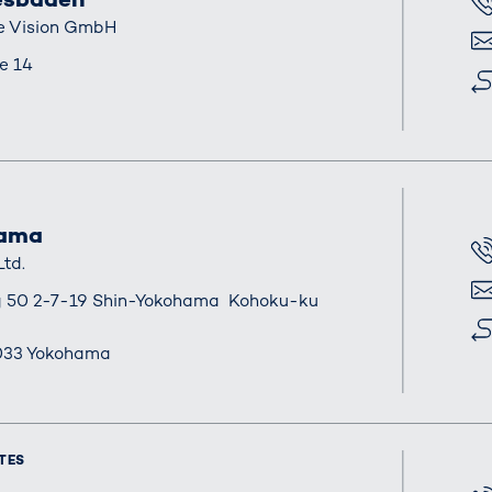
電話
e Vision GmbH
電子
e 14
住所
hama
電話
Ltd.
電子
ng 50 2-7-19 Shin-Yokohama Kohoku-ku
住所
33 Yokohama
TES