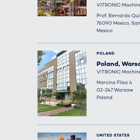
VITRONIC Machine V
Prof. Bernardo Qu
76090 Mexico, San
Mexico
POLAND
Poland, War
VITRONIC Machine V
Marcina Flisa 4
02-247 Warsaw
Poland
UNITED STATES