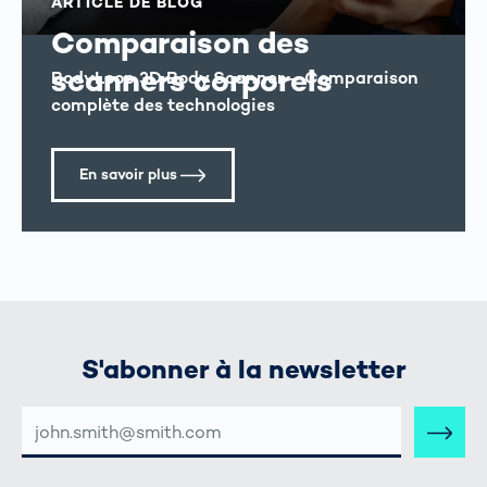
ARTICLE DE BLOG
Comparaison des
scanners corporels
BodyLoop 3D Body Scanner – Comparaison
complète des technologies
En savoir plus
S'abonner à la newsletter
ADRESSE
E-
MAIL