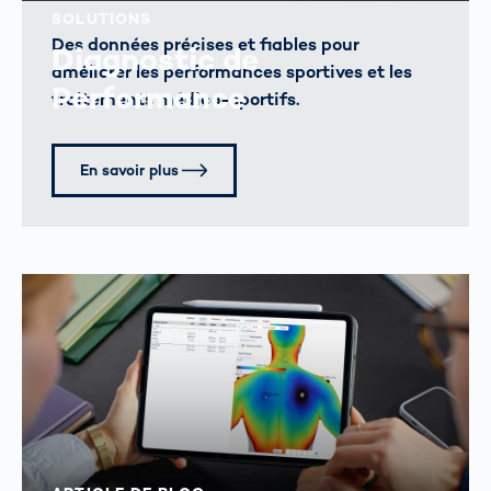
SOLUTIONS
Des données précises et fiables pour
Diagnostic de
améliorer les performances sportives et les
Performance
traitements médico-sportifs.
En savoir plus