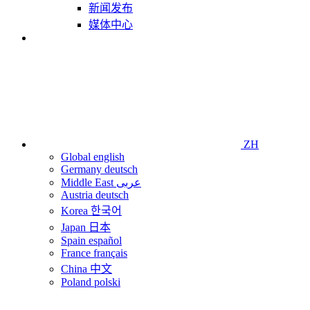
新闻发布
媒体中心
ZH
Global
english
Germany
deutsch
Middle East
عربى
Austria
deutsch
Korea
한국어
Japan
日本
Spain
español
France
français
China
中文
Poland
polski