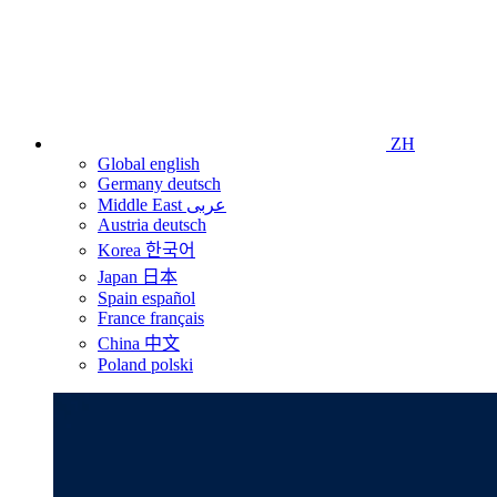
ZH
Global
english
Germany
deutsch
Middle East
عربى
Austria
deutsch
Korea
한국어
Japan
日本
Spain
español
France
français
China
中文
Poland
polski