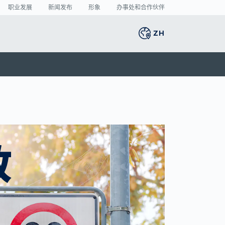
职业发展
新闻发布
形象
办事处和合作伙伴
ZH
Global
english
智能生产
3D 人体扫描
新闻中心
Germany
deutsch
的
捐
将激光焊接的缺陷率
人体测量
新闻发布
Middle East
عربى
降至最低
媒体中心
制造业中的人工智
Austria
deutsch
能： 目前哪些领域潜
的
政
力最大？
Korea
한국어
VDA 5.3： 光学传感
器的精确要求
Japan
日本
Spain
español