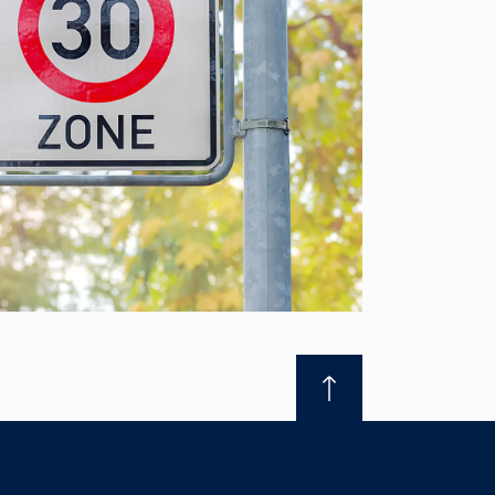
France
français
China
中文
Poland
polski