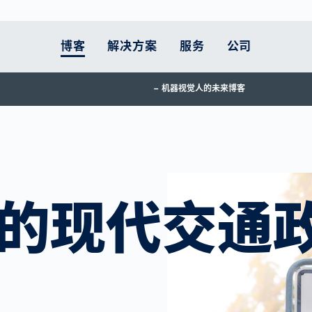
博客
解决方案
服务
公司
机器视觉人的未来博客
人体测量
的立场是什么
客户终身服务
智能移动性
汽车
职业发展
支持
智能物流
医疗保健
当前主题
扫描仪比较
 服务
原则
执行实施
欧洲的道路： 仍是危
锂电池生产
工作在VITRONIC
零部件
电子商务物流面临
药品包装
为土耳其和叙利亚
险地带
压力
款
运动中的预防
和配送
的承诺
升级服务
动力系统
服务热线
医疗设备
交通执法在减少交通
让跨境货运更高效
更多主题
体育康复
工业
系统维护工作
燃料电池检测
返回材料
拥堵和改善空气质量
为供应链提供更多
的现代交通
用户培训课程
车身
方面的作用
透明度
宜居城市的现代交通
政策