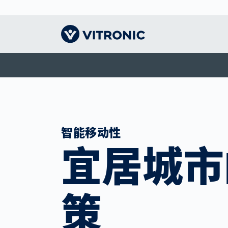
远见卓识｜主页
交通技术
认识VITRONIC
智能
物流
我们
收费系统解决方案
机器视觉的领导者
人体
CEP
指导
智慧城市
形象
竞技
仓储
我们
智能移动性
公众安全
办事处和合作伙伴
竞技
电子
宜居城市
交通执法
联系我们
展会和活动
策