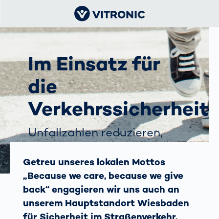
Im Einsatz für
die
Verkehrssicherheit
Unfallzahlen reduzieren,
Verkehrsteilnehmer
schützen, das ist unser Ziel.
Getreu unseres lokalen Mottos
„Because we care, because we give
back“ engagieren wir uns auch an
unserem Hauptstandort Wiesbaden
für Sicherheit im Straßenverkehr.