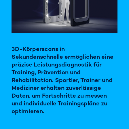
3D-Körperscans in
Sekundenschnelle ermöglichen eine
präzise Leistungsdiagnostik für
Training, Prävention und
Rehabilitation. Sportler, Trainer und
Mediziner erhalten zuverlässige
Daten, um Fortschritte zu messen
und individuelle Trainingspläne zu
optimieren.