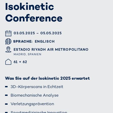
Isokinetic
Conference
DATUM & UHRZEIT
03.05.2025 – 05.05.2025
SPRACHE
ENGLISCH
ORT
ESTADIO RIYADH AIR METROPOLITANO
MADRID, SPANIEN
HALLE/STAND
61 + 62
Was Sie auf der Isokinetic 2025 erwartet
3D-Körperscans in Echtzeit
Biomechanische Analyse
Verletzungsprävention
Sportmedizinische Innovation