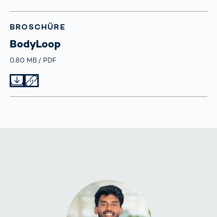
BROSCHÜRE
BodyLoop
Größe
0.80 MB
Typ
PDF
Datei herunterladen
Datei teilen