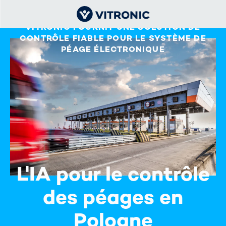
VITRONIC FOURNIT UNE SOLUTION DE
CONTRÔLE FIABLE POUR LE SYSTÈME DE
PÉAGE ÉLECTRONIQUE
L'IA pour le contrôle
des péages en
Pologne