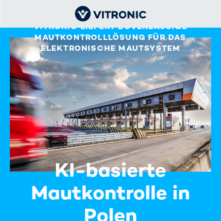
VITRONIC LIEFERT ZUVERLÄSSIGE
MAUTKONTROLLLÖSUNG FÜR DAS
ELEKTRONISCHE MAUTSYSTEM
KI-basierte
Mautkontrolle in
Polen