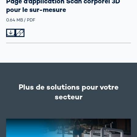
Page d'application Scan corporel 3D
pour le sur-mesure
Größe
0.64 MB
Typ
PDF
Datei herunterladen
Datei teilen
Plus de solutions pour votre
secteur