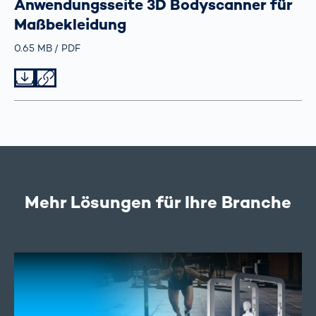
Anwendungsseite 3D Bodyscanner für
Maßbekleidung
Größe
0.65 MB
Typ
PDF
Datei herunterladen
Datei teilen
Mehr Lösungen für Ihre Branche