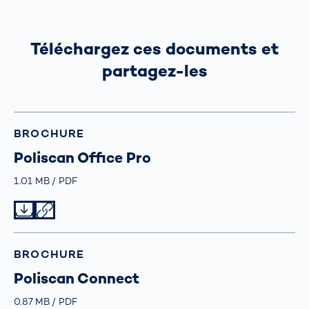
Téléchargez ces documents et
partagez-les
BROCHURE
Poliscan Office Pro
Größe
1.01 MB
Typ
PDF
Datei herunterladen
Datei teilen
BROCHURE
Poliscan Connect
Größe
0.87 MB
Typ
PDF