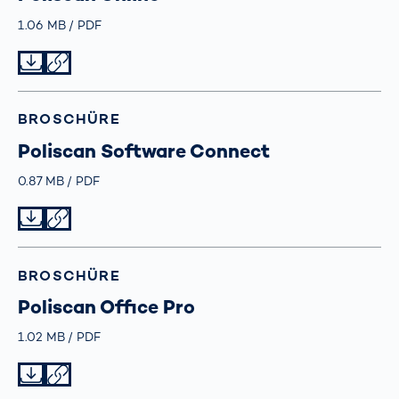
Größe
1.06 MB
Typ
PDF
Datei herunterladen
Datei teilen
BROSCHÜRE
Poliscan Software Connect
Größe
0.87 MB
Typ
PDF
Datei herunterladen
Datei teilen
BROSCHÜRE
Poliscan Office Pro
Größe
1.02 MB
Typ
PDF
Datei herunterladen
Datei teilen