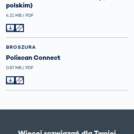
polskim)
Größe
4.21 MB
Typ
PDF
Datei herunterladen
Datei teilen
BROSZURA
Poliscan Connect
Größe
0.87 MB
Typ
PDF
Datei herunterladen
Datei teilen
Więcej rozwiązań dla Twojej