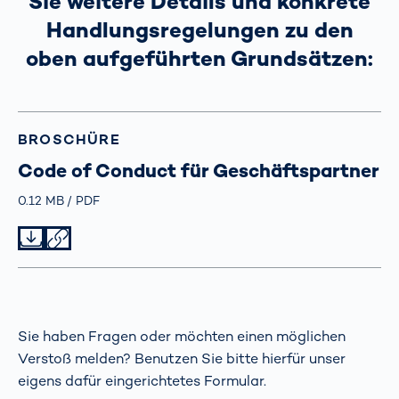
Sie weitere Details und konkrete
Handlungsregelungen zu den
oben aufgeführten Grundsätzen:
BROSCHÜRE
Code of Conduct für Geschäftspartner
Größe
0.12 MB
Typ
PDF
Datei herunterladen
Datei teilen
Sie haben Fragen oder möchten einen möglichen
Verstoß melden? Benutzen Sie bitte hierfür unser
eigens dafür eingerichtetes Formular.