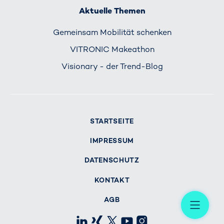
Aktuelle Themen
Gemeinsam Mobilität schenken
VITRONIC Makeathon
Visionary - der Trend-Blog
STARTSEITE
IMPRESSUM
DATENSCHUTZ
KONTAKT
Me
AGB
LinkedIn
Xing
X
Youtube
Instagram