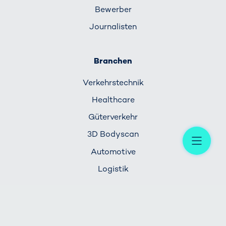
Bewerber
Journalisten
Branchen
Verkehrs­technik
Healthcare
Güterverkehr
Me
3D Bodyscan
Automotive
Logistik
Service & Support
+49 611 7152 7777