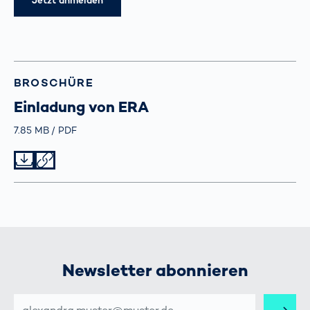
Jetzt anmelden
BROSCHÜRE
Einladung von ERA
Größe
7.85 MB
Typ
PDF
Datei herunterladen
Datei teilen
Newsletter abonnieren
E-