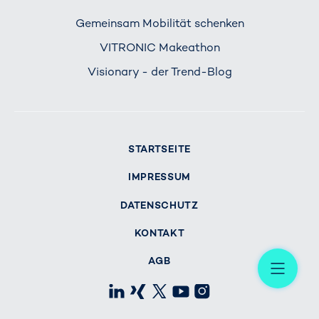
Gemeinsam Mobilität schenken
VITRONIC Makeathon
Visionary - der Trend-Blog
STARTSEITE
IMPRESSUM
DATENSCHUTZ
KONTAKT
Me
AGB
LinkedIn
Xing
X
Youtube
Instagram