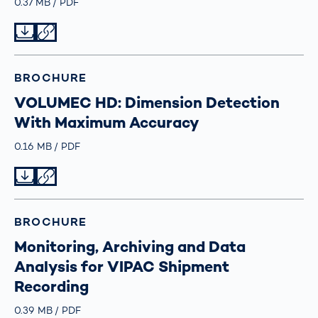
Größe
0.37 MB
Typ
PDF
Datei herunterladen
Datei teilen
BROCHURE
VOLUMEC HD: Dimension Detection
With Maximum Accuracy
Größe
0.16 MB
Typ
PDF
Datei herunterladen
Datei teilen
BROCHURE
Monitoring, Archiving and Data
Analysis for VIPAC Shipment
Recording
Größe
0.39 MB
Typ
PDF