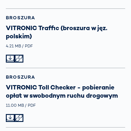
BROSZURA
VITRONIC Traffic (broszura w jęz.
polskim)
Größe
4.21 MB
Typ
PDF
Datei herunterladen
Datei teilen
BROSZURA
VITRONIC Toll Checker - pobieranie
opłat w swobodnym ruchu drogowym
Größe
11.00 MB
Typ
PDF
Datei herunterladen
Datei teilen