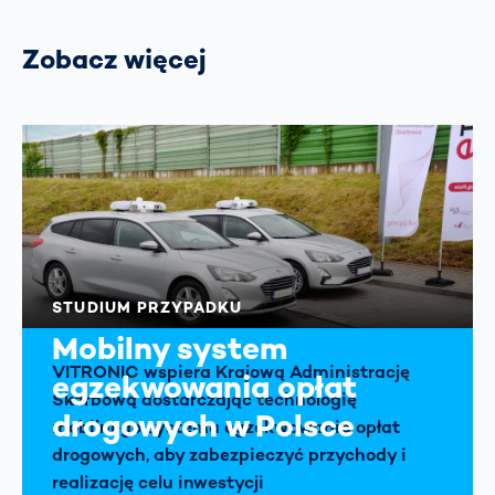
Zobacz więcej
STUDIUM PRZYPADKU
Mobilny system
VITRONIC wspiera Krajową Administrację
egzekwowania opłat
Skarbową dostarczając technologię
drogowych w Polsce
mobilnego systemu egzekwowania opłat
drogowych, aby zabezpieczyć przychody i
realizację celu inwestycji