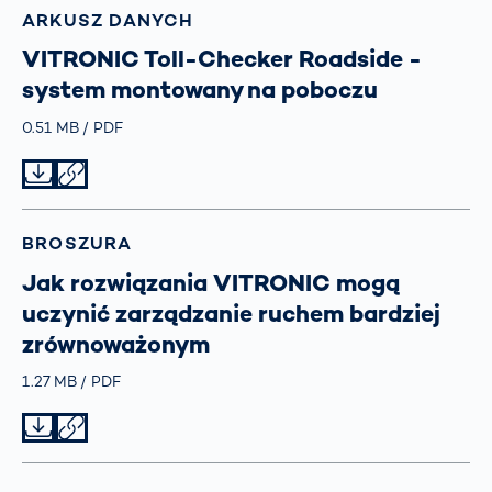
ARKUSZ DANYCH
VITRONIC Toll-Checker Roadside -
system montowany na poboczu
Größe
0.51 MB
Typ
PDF
Datei herunterladen
Datei teilen
BROSZURA
Jak rozwiązania VITRONIC mogą
uczynić zarządzanie ruchem bardziej
zrównoważonym
Größe
1.27 MB
Typ
PDF
Datei herunterladen
Datei teilen