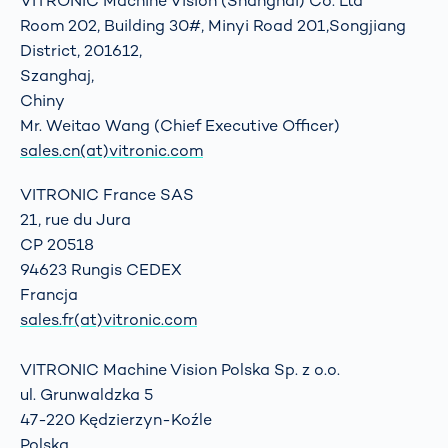
VITRONIC Machine Vision (Shanghai) Co. Ltd
Room 202, Building 30#, Minyi Road 201,Songjiang
District, 201612,
Szanghaj,
Chiny
Mr. Weitao Wang (Chief Executive Officer)
sales.cn(at)vitronic.com
VITRONIC France SAS
21, rue du Jura
CP 20518
94623 Rungis CEDEX
Francja
sales.fr(at)vitronic.com
VITRONIC Machine Vision Polska Sp. z o.o.
ul. Grunwaldzka 5
47-220 Kędzierzyn-Koźle
Polska