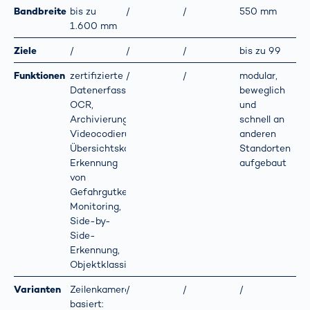
Bandbreite
bis zu
/
/
550 mm
1.600 mm
Ziele
/
/
/
bis zu 99
Funktionen
zertifizierte
/
/
modular,
Datenerfassung,
beweglich
OCR,
und
Archivierungssystem,
schnell an
Videocodierung,
anderen
Übersichtskamera,
Standorten
Erkennung
aufgebaut
von
Gefahrgutkennzeichnungen,
Monitoring,
Side-by-
Side-
Erkennung,
Objektklassifizierung
Varianten
Zeilenkamera-
/
/
/
basiert: