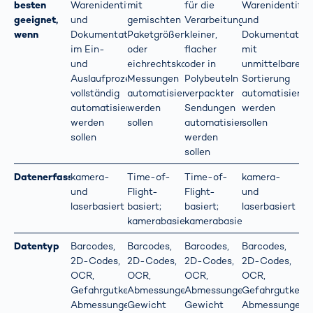
besten
Warenidentifikation
mit
für die
Warenidentifik
geeignet,
und
gemischten
Verarbeitung
und
wenn
Dokumentation
Paketgrößen
kleiner,
Dokumentation
im Ein-
oder
flacher
mit
und
eichrechtskonformen
oder in
unmittelbarer
Auslaufprozess
Messungen
Polybeuteln
Sortierung
vollständig
automatisiert
verpackter
automatisiert
automatisiert
werden
Sendungen
werden
werden
sollen
automatisiert
sollen
sollen
werden
sollen
Datenerfassung
kamera-
Time-of-
Time-of-
kamera-
und
Flight-
Flight-
und
laserbasiert
basiert;
basiert;
laserbasiert
kamerabasiert
kamerabasiert
Datentyp
Barcodes,
Barcodes,
Barcodes,
Barcodes,
2D-Codes,
2D-Codes,
2D-Codes,
2D-Codes,
OCR,
OCR,
OCR,
OCR,
Gefahrgutkennzeichnungen,
Abmessungen,
Abmessungen,
Gefahrgutkenn
Abmessungen,
Gewicht
Gewicht
Abmessungen,