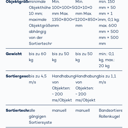
Objektgröße
minimale
Min.
Min.
min. 150
Objekthöhe
100×100×50
10×10×0
mm × 50
10 mm;
mm Max.
mm Max.
mm × 1
maximale
1350×800×900
1200×850×700
mm, 0,1 kg;
Objektgröße
mm
mm
max. 600
abhängig
mm × 500
von der
mm × 500
Sortiertechnik
mm
Gewicht
bis zu 60
bis zu 50
bis zu 50
min.: 0,1
kg
kg
kg
kg, max.:
20 kg
Sortiergeschwindigkeit
bis zu 4,5
Handhabung
Handhabung
bis zu 1,1
m/s
von
von
m/s
Objekten:
Objekten:
~ 200
~ 200
ms/Objekt
ms/Objekt
Sortiertechnik
alle
manuell
manuell
Bandsortierer,
gängigen
Rollenkugel
Sortiersysteme