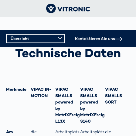
Übersicht
Kontaktieren Sie uns
WARENEINGANGS­ERFASSUNG
Technische Daten
Übersicht
Technische Daten
Merkmale
VIPAC IN-
VIPAC
VIPAC
VIPAC
MOTION
SMALLS
SMALLS
SMALLS
powered
powered
SORT
by
by
MetriXFreight
MetriXFreight
L13X
S140
Am
die
Arbeitsplätze
Arbeitsplätze
die