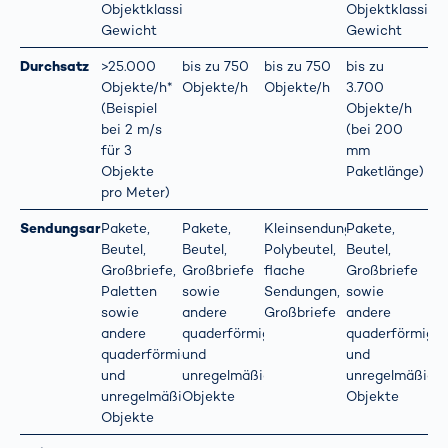
Objektklassifizierung,
Objektklassifiz
Gewicht
Gewicht
Durchsatz
>25.000
bis zu 750
bis zu 750
bis zu
Objekte/h*
Objekte/h
Objekte/h
3.700
(Beispiel
Objekte/h
bei 2 m/s
(bei 200
für 3
mm
Objekte
Paketlänge)
pro Meter)
Sendungsart
Pakete,
Pakete,
Kleinsendungen,
Pakete,
Beutel,
Beutel,
Polybeutel,
Beutel,
Großbriefe,
Großbriefe
flache
Großbriefe
Paletten
sowie
Sendungen,
sowie
sowie
andere
Großbriefe
andere
andere
quaderförmige
quaderförmige
quaderförmige
und
und
und
unregelmäßige
unregelmäßige
unregelmäßige
Objekte
Objekte
Objekte