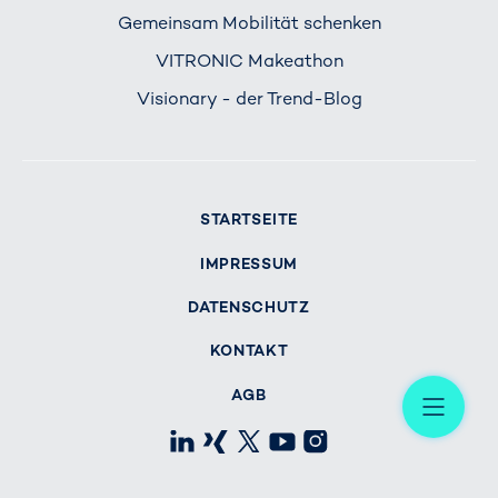
Gemeinsam Mobilität schenken
VITRONIC Makeathon
Visionary - der Trend-Blog
STARTSEITE
IMPRESSUM
DATENSCHUTZ
KONTAKT
Me
AGB
LinkedIn
Xing
X
Youtube
Instagram