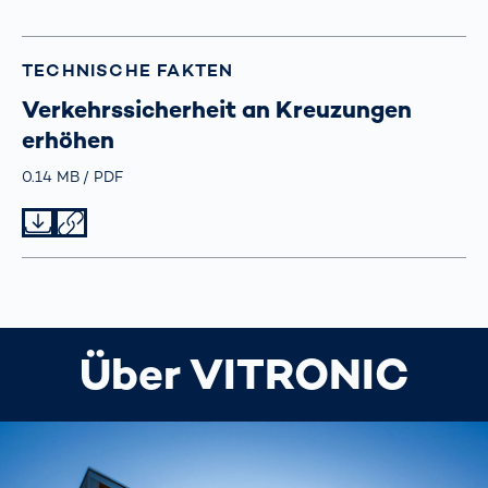
TECHNISCHE FAKTEN
Verkehrssicherheit an Kreuzungen
erhöhen
Größe
0.14 MB
Typ
PDF
Datei herunterladen
Datei teilen
Über VITRONIC