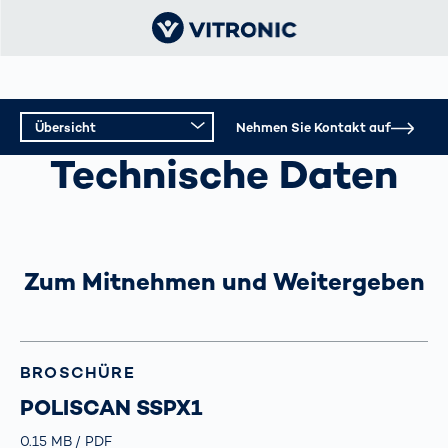
Übersicht
Nehmen Sie Kontakt auf
CITY-MAUT
Technische Daten
Übersicht
Technische Daten
Zum Mitnehmen und Weitergeben
BROSCHÜRE
POLISCAN SSPX1
Größe
0.15 MB
Typ
PDF