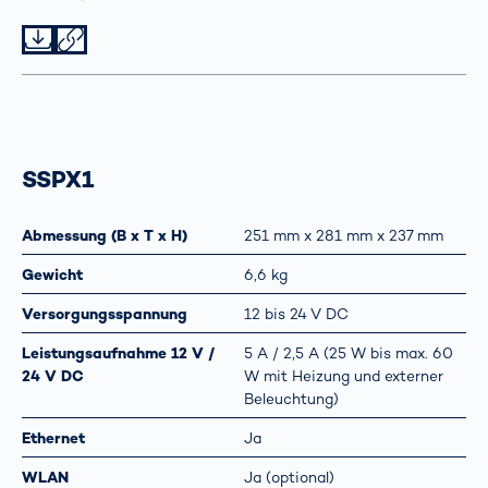
Datei herunterladen
Datei teilen
SSPX1
Abmessung (B x T x H)
251 mm x 281 mm x 237 mm
Gewicht
6,6 kg
Versorgungsspannung
12 bis 24 V DC
Leistungsaufnahme 12 V /
5 A / 2,5 A (25 W bis max. 60
24 V DC
W mit Heizung und externer
Beleuchtung)
Ethernet
Ja
WLAN
Ja (optional)