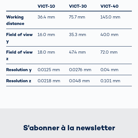
VICT-10
VICT-30
VICT-40
Working
36.4 mm
75.7 mm
145.0 mm
distance
Field of view
16.0 mm
35.3 mm
40.0 mm
y
Field of view
18.0 mm
47.4 mm
72.0 mm
z
Resolution y
0.0125 mm
0.0276 mm
0.04 mm
Resolution z
0.0218 mm
0.048 mm
0.101 mm
S'abonner à la newsletter