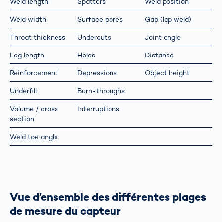
Weld length
Spatters
Weld position
Weld width
Surface pores
Gap (lap weld)
Throat thickness
Undercuts
Joint angle
Leg length
Holes
Distance
Reinforcement
Depressions
Object height
Underfill
Burn-throughs
Volume / cross
Interruptions
section
Weld toe angle
Vue d’ensemble des différentes plages
de mesure du capteur