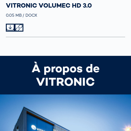
VITRONIC VOLUMEC HD 3.0
Größe
0.05 MB
Typ
DOCX
Datei herunterladen
Datei teilen
À propos de
VITRONIC