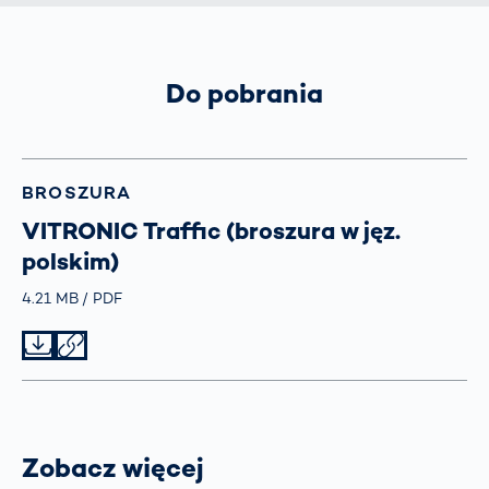
Do pobrania
BROSZURA
VITRONIC Traffic (broszura w jęz.
polskim)
Größe
4.21 MB
Typ
PDF
Datei herunterladen
Datei teilen
Zobacz więcej