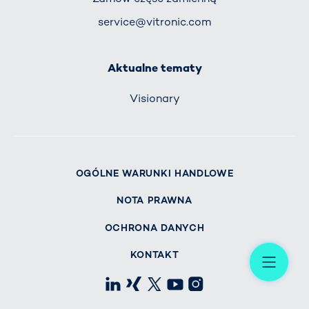
service@vitronic.com
Aktualne tematy
Visionary
OGÓLNE WARUNKI HANDLOWE
NOTA PRAWNA
OCHRONA DANYCH
Me
KONTAKT
LinkedIn
Xing
X
Youtube
Instagram