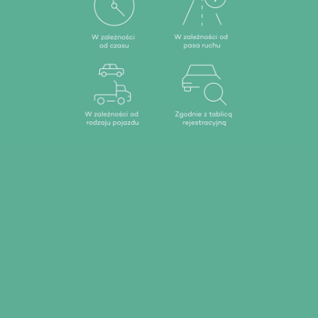
Zakazy ruchu tranzytowego dotyczące
poszczególnych zastosowań: