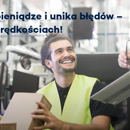
ieniądze i unika błędów –
rędkościach!