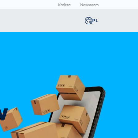
Kariera
Newsroom
PL
Global
english
Inteligentna
Skaner ciała 3D
Newsroom
Germany
deutsch
t
produkcja /
Pomiary ciała
Centrum
Smart Production
multimediów
Middle East
عربى
Automatyczna
Informacje
inspekcja druku
prasowe
produktów
Austria
deutsch
farmaceutycznych
w
Inspekcja spoin
z AI
Korea
한국어
Inspekcja szwów
spawalniczych
za pomocą
Japan
日本