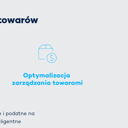
 towarów
e i podatne na
ligentne