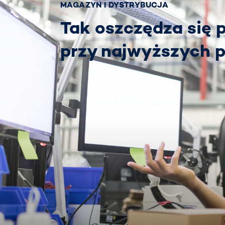
MAGAZYN I DYSTRYBUCJA
Tak oszczędza się p
przy najwyższych p