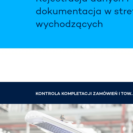
prze
drog
dokumentacja w stre
Prze
zarz
wychodzących
Jak
zapo
rozp
uwag
kier
KONTROLA KOMPLETACJI ZAMÓWIEŃ I TOWARÓW W