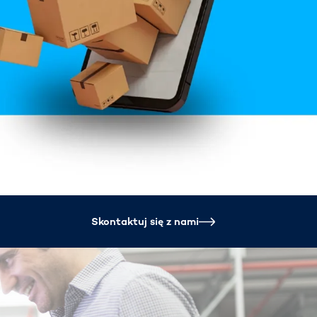
sztucznej
inteligencji
Spain
español
France
français
China
中文
Poland
polski
Skontaktuj się z nami