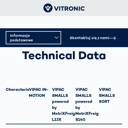
Informacje
KONTROLA KOMPLETACJI ZAMÓWIEŃ I TOWARÓW
Skontaktuj się z nami
podstawowe
WYCHODZĄCYCH
Technical Data
Informacje podstawowe
Specyfikacja techniczna
Characteristics
VIPAC IN-
VIPAC
VIPAC
VIPAC
MOTION
SMALLS
SMALLS
SMALLS
powered
powered
SORT
by
by
MetriXFreight
MetriXFreight
L13X
S140