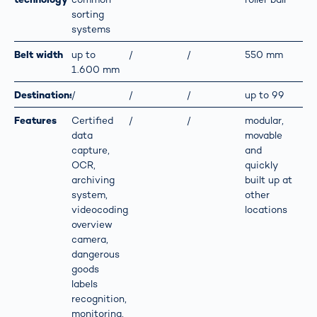
sorting
systems
Belt width
up to
/
/
550 mm
1.600 mm
Destinations
/
/
/
up to 99
Features
Certified
/
/
modular,
data
movable
capture,
and
OCR,
quickly
archiving
built up at
system,
other
videocoding,
locations
overview
camera,
dangerous
goods
labels
recognition,
monitoring,