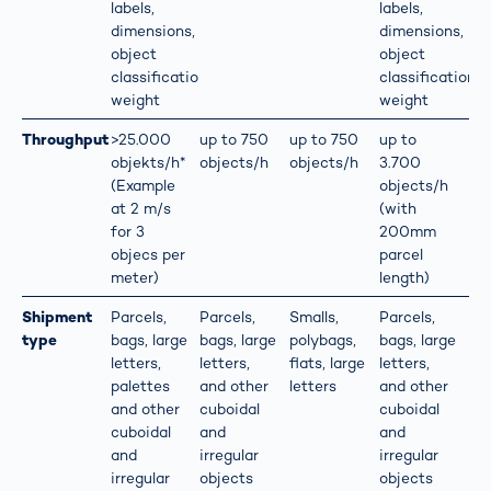
labels,
labels,
dimensions,
dimensions,
object
object
classification,
classification,
weight
weight
Throughput
>25.000
up to 750
up to 750
up to
objekts/h*
objects/h
objects/h
3.700
(Example
objects/h
at 2 m/s
(with
for 3
200mm
objecs per
parcel
meter)
length)
Shipment
Parcels,
Parcels,
Smalls,
Parcels,
type
bags, large
bags, large
polybags,
bags, large
letters,
letters,
flats, large
letters,
palettes
and other
letters
and other
and other
cuboidal
cuboidal
cuboidal
and
and
and
irregular
irregular
irregular
objects
objects