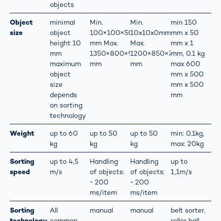
objects
Object
minimal
Min.
Min.
min 150
size
object
100×100×50
10x10x0mm
mm x 50
height 10
mm Max.
Max.
mm x 1
mm
1350×800×900
1200×850×700
mm, 0.1 kg
maximum
mm
mm
max 600
object
mm x 500
size
mm x 500
depends
mm
on sorting
technology
Weight
up to 60
up to 50
up to 50
min: 0.1kg,
kg
kg
kg
max: 20kg
Sorting
up to 4,5
Handling
Handling
up to
speed
m/s
of objects:
of objects:
1,1m/s
~ 200
~ 200
ms/item
ms/item
Sorting
All
manual
manual
belt sorter,
technology
common
roller ball