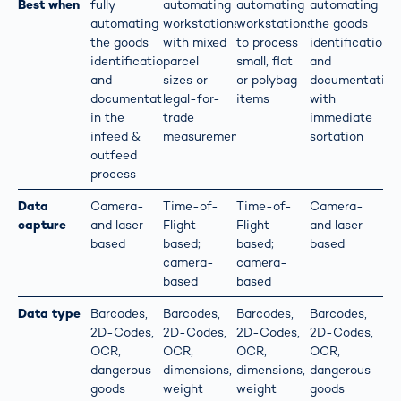
Best when
fully
automating
automating
automating
automating
workstations
workstations
the goods
the goods
with mixed
to process
identification
identification
parcel
small, flat
and
and
sizes or
or polybag
documentation
documentation
legal-for-
items
with
in the
trade
immediate
infeed &
measurements
sortation
outfeed
process
Data
Camera-
Time-of-
Time-of-
Camera-
capture
and laser-
Flight-
Flight-
and laser-
based
based;
based;
based
camera-
camera-
based
based
Data type
Barcodes,
Barcodes,
Barcodes,
Barcodes,
2D-Codes,
2D-Codes,
2D-Codes,
2D-Codes,
OCR,
OCR,
OCR,
OCR,
dangerous
dimensions,
dimensions,
dangerous
goods
weight
weight
goods