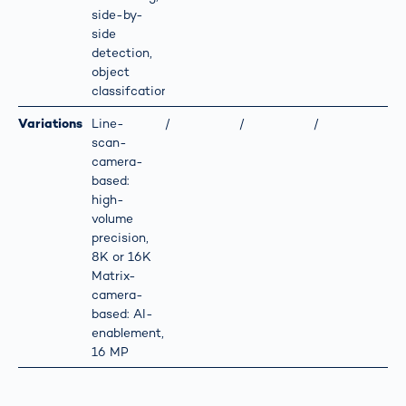
side-by-
side
detection,
object
classifcation
Variations
Line-
/
/
/
scan-
camera-
based:
high-
volume
precision,
8K or 16K
Matrix-
camera-
based: AI-
enablement,
16 MP