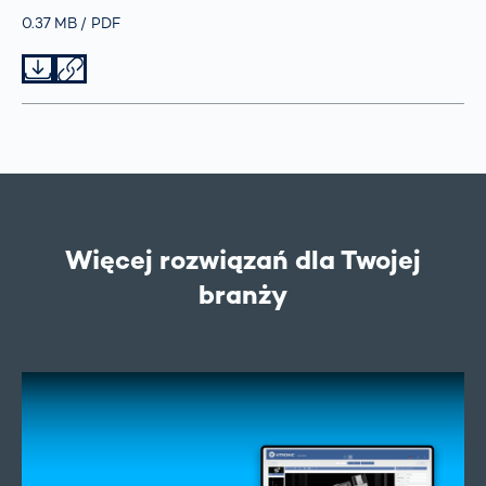
Größe
0.37 MB
Typ
PDF
Datei herunterladen
Datei teilen
Więcej rozwiązań dla Twojej
branży