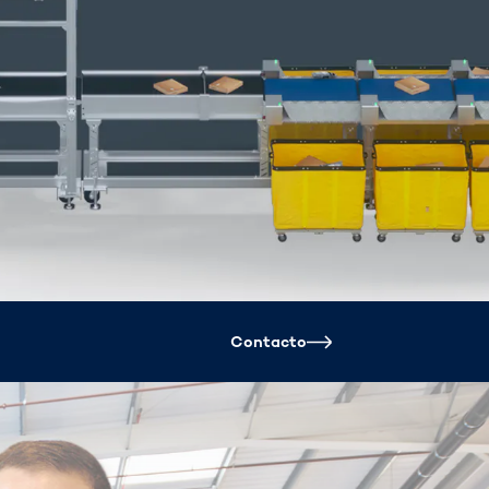
Spain
español
France
français
China
中文
Poland
polski
Contacto