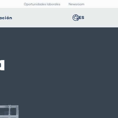
Oportunidades laborales
Newsroom
ación
ES
Global
english
nología
Logística
Sala de redacción
Germany
deutsch
ica
inteligente
a
Centro
multimedia
positivos
Logística en el
Middle East
عربى
s
icos
Comercio
Press Releases
Electrónico bajo
aquetado
Presión
macéutico
Austria
deutsch
Korea
한국어
Japan
日本