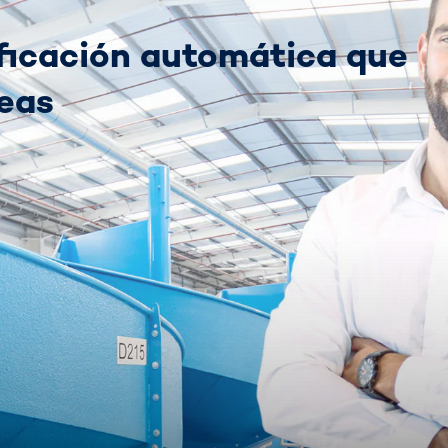
ificación automática que
eas