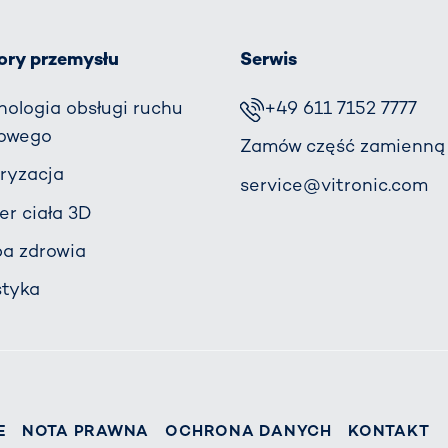
ory przemysłu
Serwis
nologia obsługi ruchu
+49 611 7152 7777
owego
Zamów część zamienną
ryzacja
service@vitronic.com
er ciała 3D
ba zdrowia
styka
E
NOTA PRAWNA
OCHRONA DANYCH
KONTAKT