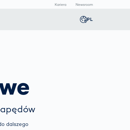
Kariera
Newsroom
PL
Global
english
Inteligentna
Skaner ciała 3D
Newsroom
Germany
deutsch
t
produkcja /
Pomiary ciała
Centrum
Smart Production
multimediów
Middle East
عربى
Automatyczna
owe
Informacje
inspekcja druku
prasowe
produktów
Austria
deutsch
farmaceutycznych
Inspekcja spoin
napędów
z AI
Korea
한국어
Inspekcja szwów
spawalniczych
do dalszego
za pomocą
Japan
日本