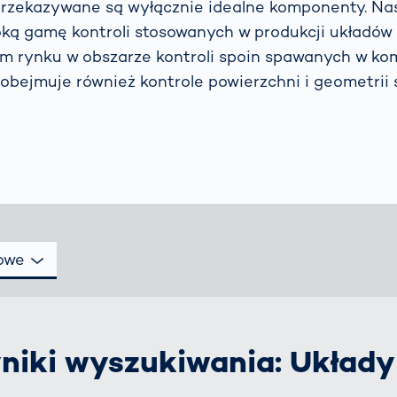
pisów
przekazywane są wyłącznie idealne komponenty. Na
owych:
oką gamę kontroli stosowanych w produkcji układó
wodnik dla
m rynku w obszarze kontroli spoin spawanych w ko
ądców dróg
 obejmuje również kontrole powierzchni i geometrii s
 możemy
biegać
raszaniu
i
owców?
owe
niki wyszukiwania: Układ