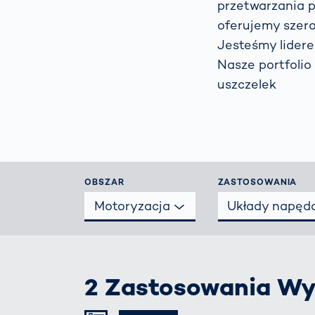
prze
przetwarzania 
drog
oferujemy szer
Prze
Jesteśmy lidere
zarz
Nasze portfolio
Jak
uszczelek
zapo
rozp
uwag
kier
OBSZAR
ZASTOSOWANIA
Motoryzacja
Układy napęd
2 Zastosowania Wy