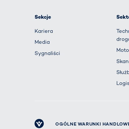
Sekcje
Sekt
Kariera
Tech
drog
Media
Moto
Sygnaliści
Skan
Służ
Logi
OGÓLNE WARUNKI HANDLOW