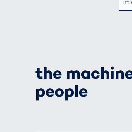
MAIL-
ADRE
the machine
people