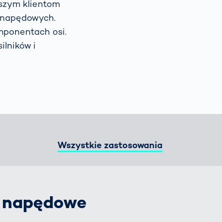
szym klientom
sztucznej
w napędowych.
inteligencji
Spain
español
mponentach osi.
ilników i
France
français
China
中文
Poland
polski
Wszystkie zastosowania
y napędowe