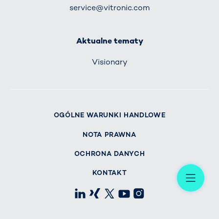
service@vitronic.com
Aktualne tematy
Visionary
OGÓLNE WARUNKI HANDLOWE
NOTA PRAWNA
OCHRONA DANYCH
Me
KONTAKT
LinkedIn
Xing
X
Youtube
Instagram