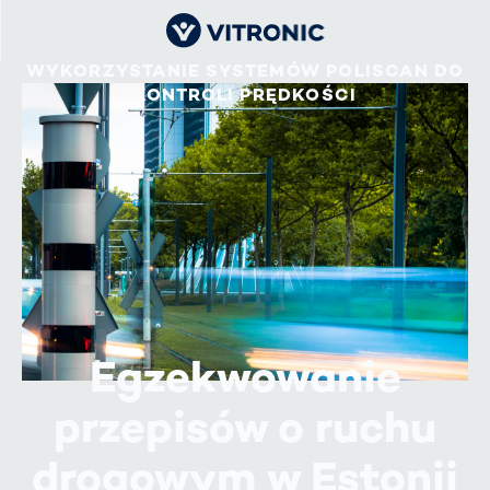
WYKORZYSTANIE SYSTEMÓW POLISCAN DO
KONTROLI PRĘDKOŚCI
Egzekwowanie
przepisów o ruchu
drogowym w Estonii