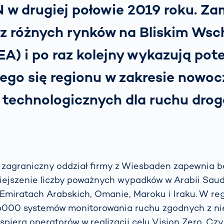
w drugiej połowie 2019 roku. Z
z różnych rynków na Bliskim Wsch
A) i po raz kolejny wykazują pot
cego się regionu w zakresie nowo
 technologicznych dla ruchu dro
y zagraniczny oddział firmy z Wiesbaden zapewnia 
iejszenie liczby poważnych wypadków w Arabii Saudy
Emiratach Arabskich, Omanie, Maroku i Iraku. W re
 6000 systemów monitorowania ruchu zgodnych z n
spiera operatorów w realizacji celu Vision Zero. Cz