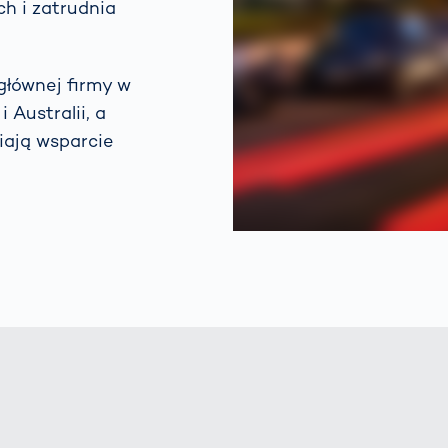
h i zatrudnia
łównej firmy w
Australii, a
iają wsparcie