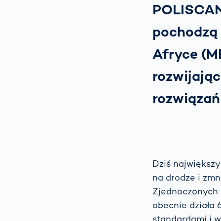
POLISCAN 
pochodzą 
Afryce (ME
rozwijają
rozwiązań
Dziś największ
na drodze i zmn
Zjednoczonych 
obecnie działa
standardami i w