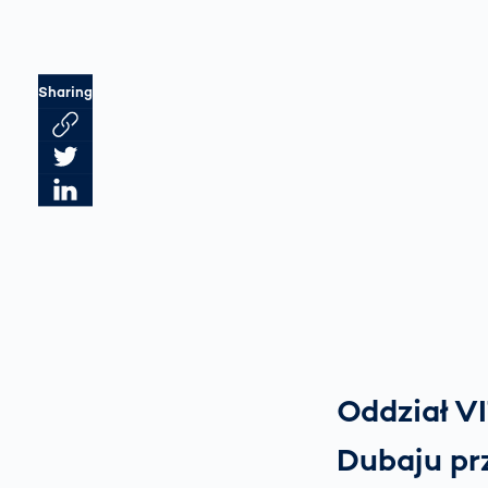
Sharing
Link des Artikels kopieren
Artikel auf Twitter teilen
Artikel auf LinkedIn teilen
Oddział V
Dubaju pr