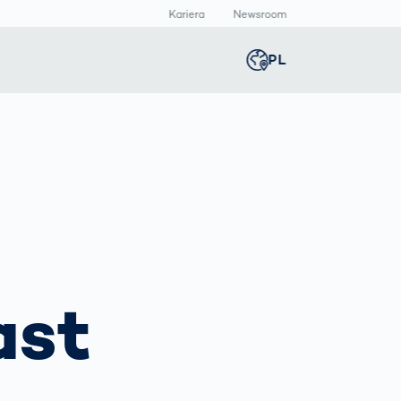
Kariera
Newsroom
PL
Global
english
Inteligentna
Skaner ciała 3D
Newsroom
Germany
deutsch
t
produkcja /
Pomiary ciała
Centrum
Smart Production
multimediów
Middle East
عربى
Automatyczna
Informacje
inspekcja druku
prasowe
produktów
Austria
deutsch
farmaceutycznych
ast
Inspekcja spoin
z AI
Korea
한국어
Inspekcja szwów
spawalniczych
za pomocą
Japan
日本