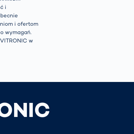
ć i
obecnie
niom i ofertom
ego wymagań.
ć VITRONIC w
RONIC