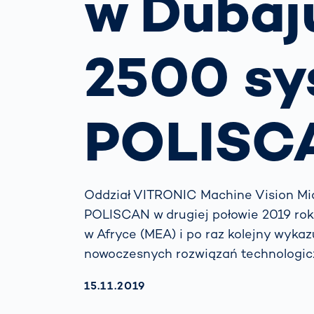
w Dubaj
prze
drog
Prze
zarz
2500 s
Jak
zapo
rozp
uwag
POLISC
kier
Oddział VITRONIC Machine Vision Mi
POLISCAN w drugiej połowie 2019 rok
w Afryce (MEA) i po raz kolejny wykaz
nowoczesnych rozwiązań technologic
AKTUALISIERT AM:
15.11.2019