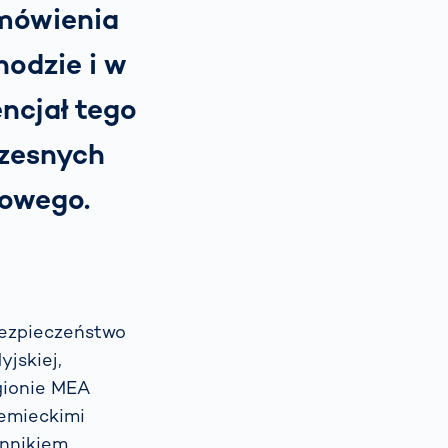
amówienia
odzie i w
encjał tego
czesnych
gowego.
bezpieczeństwo
jskiej,
gionie MEA
iemieckimi
ynnikiem