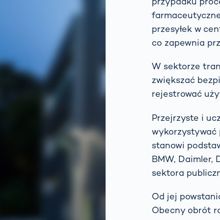
przypadku proce
farmaceutycznej
przesyłek w cen
co zapewnia prz
W sektorze tra
zwiększać bezp
rejestrować uży
Przejrzyste i u
wykorzystywać 
stanowi podstaw
BMW, Daimler, DH
sektora publicz
Od jej powstania
Obecny obrót ro