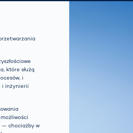
 przetwarzania
zyszłościowe
, które służą
rocesów, i
i inżynierii
towania
 możliwości
i — chociażby w