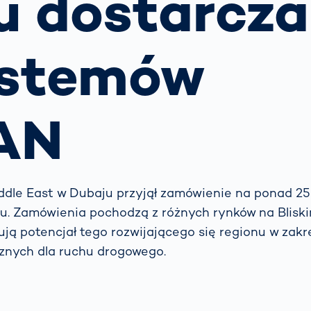
u dostarcza
pisów
owych:
wodnik dla
ądców dróg
ystemów
 możemy
biegać
raszaniu
i
AN
owców?
ddle East w Dubaju przyjął zamówienie na ponad 
u. Zamówienia pochodzą z różnych rynków na Blisk
ują potencjał tego rozwijającego się regionu w zakr
znych dla ruchu drogowego.