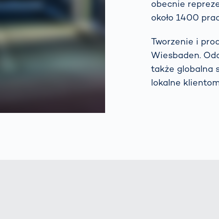
obecnie reprez
około 1400 pra
Tworzenie i pr
Wiesbaden. Oddz
także globalna 
lokalne klientom