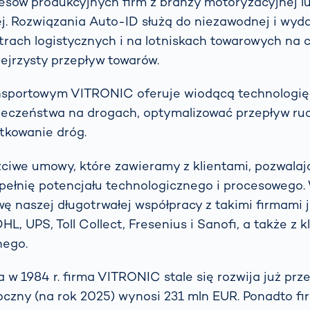
sów produkcyjnych firm z branży motoryzacyjnej l
. Rozwiązania Auto-ID służą do niezawodnej i wydaj
trach logistycznych i na lotniskach towarowych na 
ejrzysty przepływ towarów.
nsportowym VITRONIC oferuje wiodącą technologię
ieczeństwa na drogach, optymalizować przepływ ruc
tkowanie dróg.
czciwe umowy, które zawieramy z klientami, pozwala
pełnię potencjału technologicznego i procesowego.
ę naszej długotrwałej współpracy z takimi firmami j
L, UPS, Toll Collect, Fresenius i Sanofi, a także z k
nego.
 w 1984 r. firma VITRONIC stale się rozwija już prze
czny (na rok 2025) wynosi 231 mln EUR. Ponadto fi