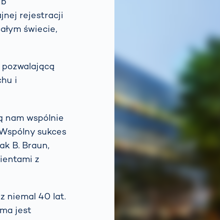
ub
nej rejestracji
całym świecie,
 pozwalającą
hu i
ją nam wspólnie
 Wspólny sukces
ak B. Braun,
lientami z
z niemal 40 lat.
rma jest