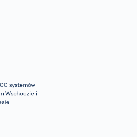
sztucznej
inteligencji
Spain
español
France
français
China
中文
Poland
polski
2500 systemów
im Wschodzie i
esie