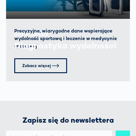
Precyzyjne, wiarygodne dane wspierające
ROZWIĄZANIA
wydolność sportową i leczenie w medycynie
Diagnostyka wydolności
sportowej.
Zobacz więcej
Zapisz się do newslettera
E-