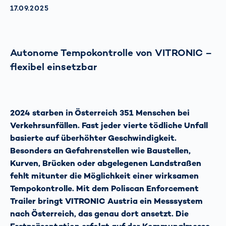
AKTUALISIERT AM:
17.09.2025
Autonome Tempokontrolle von VITRONIC –
flexibel einsetzbar
2024 starben in Österreich 351 Menschen bei
Verkehrsunfällen. Fast jeder vierte tödliche Unfall
basierte auf überhöhter Geschwindigkeit.
Besonders an Gefahrenstellen wie Baustellen,
Kurven, Brücken oder abgelegenen Landstraßen
fehlt mitunter die Möglichkeit einer wirksamen
Tempokontrolle. Mit dem Poliscan Enforcement
Trailer bringt VITRONIC Austria ein Messsystem
nach Österreich, das genau dort ansetzt. Die