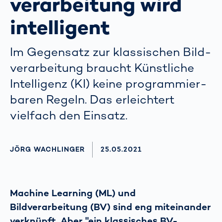
verarbeitung wird
intelligent
Im Gegensatz zur klassischen Bild­
verarbeitung braucht Künstliche
Intelligenz (KI) keine programmier­
baren Regeln. Das erleichtert
vielfach den Einsatz.
AUTHOR
JÖRG WACHLINGER
AKTUALISIERT AM:
25.05.2021
Machine Learning (ML) und
Bildverarbeitung (BV) sind eng miteinander
verknüpft. Aber "ein klassisches BV-