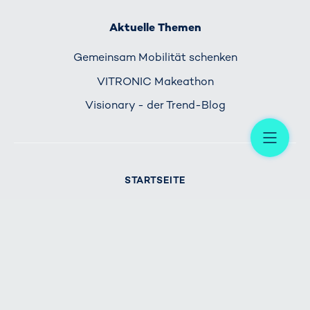
Aktuelle Themen
Gemeinsam Mobilität schenken
VITRONIC Makeathon
Visionary - der Trend-Blog
Me
STARTSEITE
IMPRESSUM
DATENSCHUTZ
KONTAKT
AGB