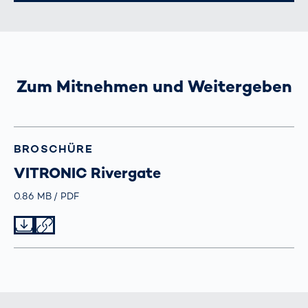
Zum Mitnehmen und Weitergeben
BROSCHÜRE
VITRONIC Rivergate
Größe
0.86 MB
Typ
PDF
Datei herunterladen
Datei teilen